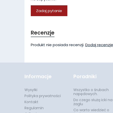
Zadaj pytanie
Recenzje
Produkt nie posiada recenzji.
Dodaj recenzję
Informacje
Poradniki
Wysyłki
Wszystko o śrubach
napędowych.
Polityka prywatności
Do czego służą icki na
Kontakt
żaglu
Regulamin
Co warto wiedzieć o