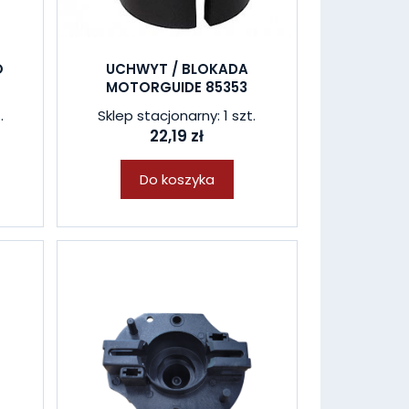
O
UCHWYT / BLOKADA
MOTORGUIDE 85353
.
Sklep stacjonarny: 1 szt.
22,19 zł
Do koszyka