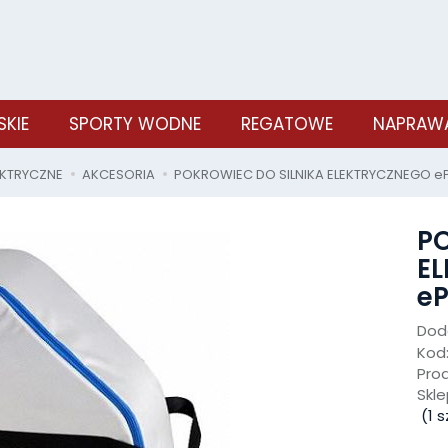
SKIE
SPORTY WODNE
REGATOWE
NAPRAWA
LEKTRYCZNE
AKCESORIA
POKROWIEC DO SILNIKA ELEKTRYCZNEGO ePR
P
E
eP
Doda
Kod
Pro
Skle
(
1
sz