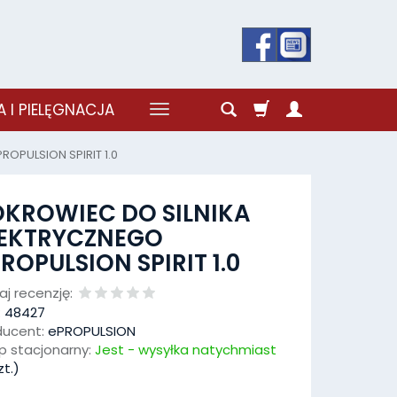
 I PIELĘGNACJA
OPULSION SPIRIT 1.0
OKROWIEC DO SILNIKA
LEKTRYCZNEGO
ROPULSION SPIRIT 1.0
j recenzję:
:
48427
ducent:
ePROPULSION
p stacjonarny:
Jest - wysyłka natychmiast
t.)