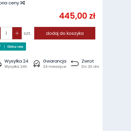
oria ceny
445,00 zł
szt.
dodaj do koszyka
Wysyłka 24
Gwarancja
Zwrot
Wysyłka 24h
24 miesiące
Do 30 dni