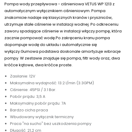
Pompa wody przepływowa - ciśnieniowa VETUS WP 1213 z
automatycznym wyłącznikiem ciśnieniowym. Pompa
znakomicie nadaje się klasycznych kranów i pryszniców,
utrzymuje stałe ciśnienie w instalacji wodnej. Po odkreceniu
zaworu spadające ciśnienie w instalacji włączy pompę, która
zacznie pompować wodę.Po zakręceniu kranu pompa
dopompuje wodę do układu i automatycznie się
wyłączy.Gumowa podstawa doskonale amortyzuje wibracje
pompy. W zestawie znajduje się pompa, filtr wody oraz, dwa
króćce kątowe, dwa króćce proste.
Zasilanie: 12V
Maksymalna wydajność: 13.2 l/min (3.3GPM)
Ciśnienie: 45PSI / 3.1 Bar.
Pobór prądu: 3,5 A
Maksymalny pobór prądu: 7A
Bardzo cicha praca
Wbudowany wyłącznik termiczny
Praca "na sucho" bez uszkodzenia pompy
Długość: 21,2 cm