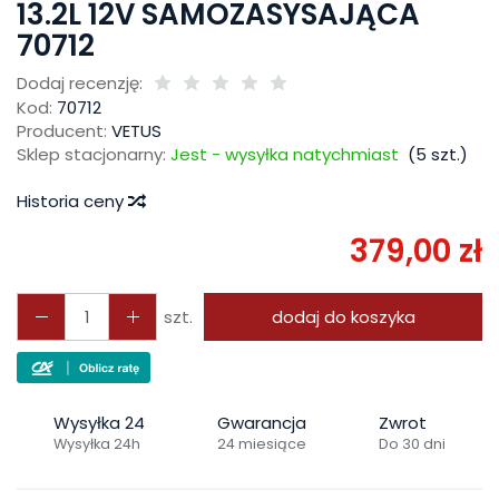
13.2L 12V SAMOZASYSAJĄCA
70712
Dodaj recenzję:
Kod:
70712
Producent:
VETUS
Sklep stacjonarny:
Jest - wysyłka natychmiast
(
5
szt.)
Historia ceny
379,00 zł
szt.
dodaj do koszyka
Wysyłka 24
Gwarancja
Zwrot
Wysyłka 24h
24 miesiące
Do 30 dni