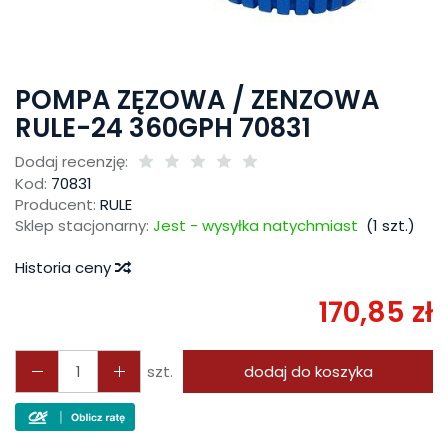
POMPA ZĘZOWA / ZENZOWA
RULE-24 360GPH 70831
Dodaj recenzję:
Kod:
70831
Producent:
RULE
Sklep stacjonarny:
Jest - wysyłka natychmiast
(
1
szt.)
Historia ceny
170,85 zł
szt.
dodaj do koszyka