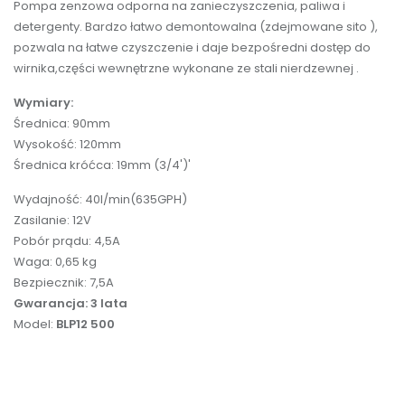
Pompa zenzowa odporna na zanieczyszczenia, paliwa i
detergenty. Bardzo łatwo demontowalna (zdejmowane sito ),
pozwala na łatwe czyszczenie i daje bezpośredni dostęp do
wirnika,części wewnętrzne wykonane ze stali nierdzewnej .
Wymiary:
Średnica:
90mm
Wysokość: 120mm
Średnica króćca: 19mm (3/4')'
Wydajność: 40l/min(635GPH)
Zasilanie: 12V
Pobór prądu: 4,5A
Waga: 0,65 kg
Bezpiecznik: 7,5A
Gwarancja: 3 lata
Model:
BLP12 500