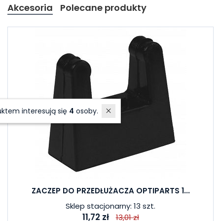
Akcesoria
Polecane produkty
W ostatnich 7 dniach produktem interesują się
4
osoby.
ZACZEP DO PRZEDŁUŻACZA OPTIPARTS 1...
Sklep stacjonarny: 13 szt.
11,72 zł
13,01 zł