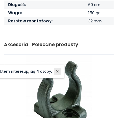
Długość:
60 cm
Waga:
150 gr
Rozstaw montażowy:
32 mm
Akcesoria
Polecane produkty
W ostatnich 7 dniach produktem interesują się
4
osoby.