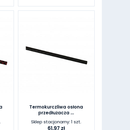
a
Termokurczliwa osłona
przedłużacza ...
.
Sklep stacjonarny: 1 szt.
61,97 zł