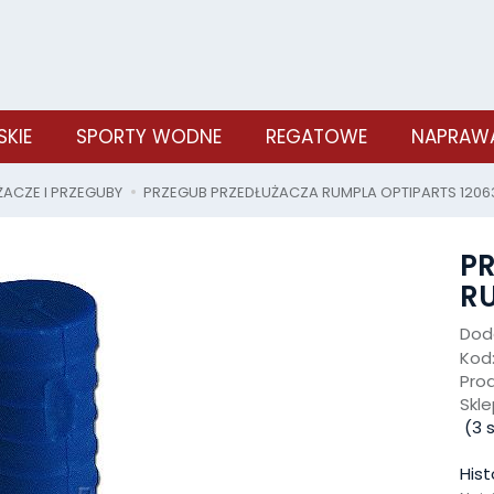
SKIE
SPORTY WODNE
REGATOWE
NAPRAWA
ŻACZE I PRZEGUBY
PRZEGUB PRZEDŁUŻACZA RUMPLA OPTIPARTS 1206
P
RU
Doda
Kod
Pro
Skle
(
3
s
Hist