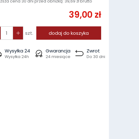
iższa cena 30 dni przed obniżką:
39,69 zł brutto
39,00 zł
szt.
dodaj do koszyka
Wysyłka 24
Gwarancja
Zwrot
Wysyłka 24h
24 miesiące
Do 30 dni