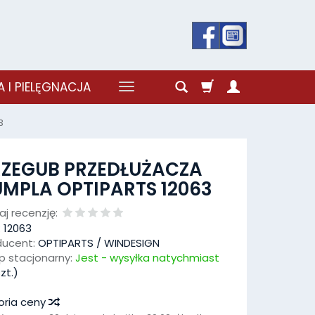
 I PIELĘGNACJA
3
RZEGUB PRZEDŁUŻACZA
MPLA OPTIPARTS 12063
j recenzję:
:
12063
ducent:
OPTIPARTS / WINDESIGN
p stacjonarny:
Jest - wysyłka natychmiast
zt.)
oria ceny