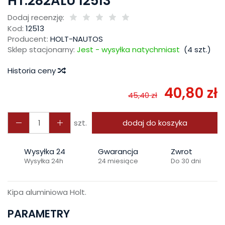
HT.282ALU 12513
Dodaj recenzję:
Kod:
12513
Producent:
HOLT-NAUTOS
Sklep stacjonarny:
Jest - wysyłka natychmiast
(
4
szt.)
Historia ceny
40,80 zł
45,40 zł
szt.
dodaj do koszyka
Wysyłka 24
Gwarancja
Zwrot
Wysyłka 24h
24 miesiące
Do 30 dni
Kipa aluminiowa Holt.
PARAMETRY