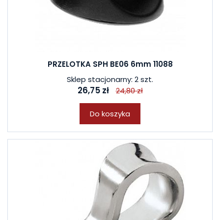
W ostatnich 7 dniach produktem interesują się
3
osoby.
PRZELOTKA SPH BE06 6mm 11088
Sklep stacjonarny: 2 szt.
26,75 zł
24,80 zł
Do koszyka