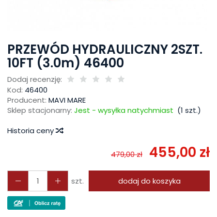
PRZEWÓD HYDRAULICZNY 2SZT.
10FT (3.0m) 46400
Dodaj recenzję:
Kod:
46400
Producent:
MAVI MARE
Sklep stacjonarny:
Jest - wysyłka natychmiast
(
1
szt.)
Historia ceny
455,00 zł
479,00 zł
szt.
dodaj do koszyka