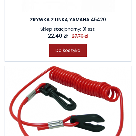
ZRYWKA Z LINKĄ YAMAHA 45420
Sklep stacjonarny: 31 szt.
22,40 zł
27,70 zł
Do koszyka
W ostatnich 7 dniach produktem interesuje się
12
osób.