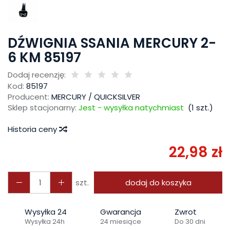
DŹWIGNIA SSANIA MERCURY 2-
6 KM 85197
Dodaj recenzję:
Kod:
85197
Producent:
MERCURY / QUICKSILVER
Sklep stacjonarny:
Jest - wysyłka natychmiast
(
1
szt.)
Historia ceny
22,98 zł
szt.
dodaj do koszyka
Wysyłka 24
Gwarancja
Zwrot
Wysyłka 24h
24 miesiące
Do 30 dni