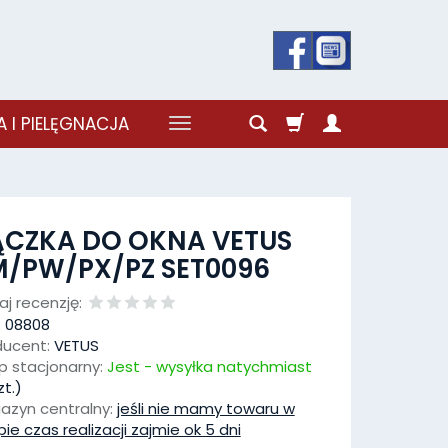
 I PIELĘGNACJA
ĄCZKA DO OKNA VETUS
M/PW/PX/PZ SET0096
j recenzję:
:
08808
ducent:
VETUS
p stacjonarny:
Jest - wysyłka natychmiast
t.)
azyn centralny:
jeśli nie mamy towaru w
pie czas realizacji zajmie ok 5 dni