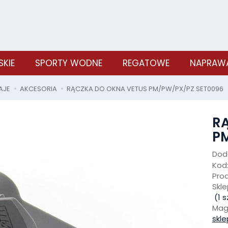
SKIE
SPORTY WODNE
REGATOWE
NAPRAWA
LAJE
AKCESORIA
RĄCZKA DO OKNA VETUS PM/PW/PX/PZ SET0096
R
P
Doda
Kod
Pro
Skle
(
1
sz
Mag
skle