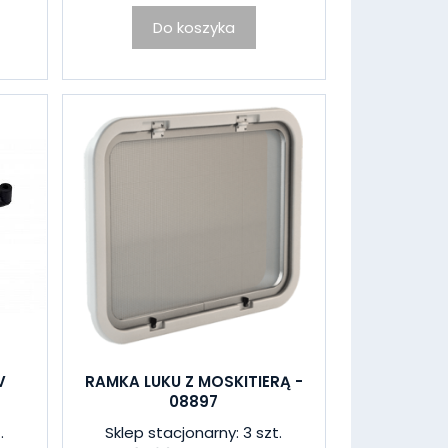
Do koszyka
V
RAMKA LUKU Z MOSKITIERĄ -
08897
.
Sklep stacjonarny: 3 szt.