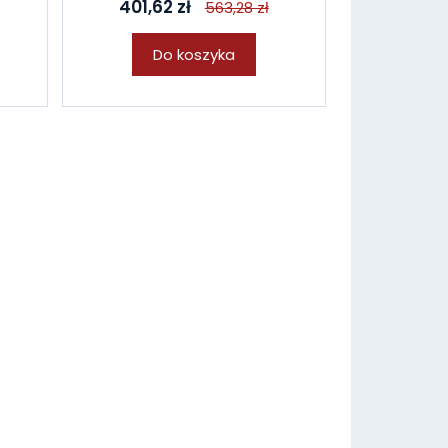
401,62 zł
563,28 zł
Do koszyka