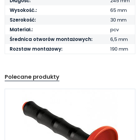
Długość:
245 mm
Wysokość.:
65 mm
Szerokość:
30 mm
Materiał.:
pcv
Średnica otworów montażowych:
6,5 mm
Rozstaw montażowy:
190 mm
Polecane produkty