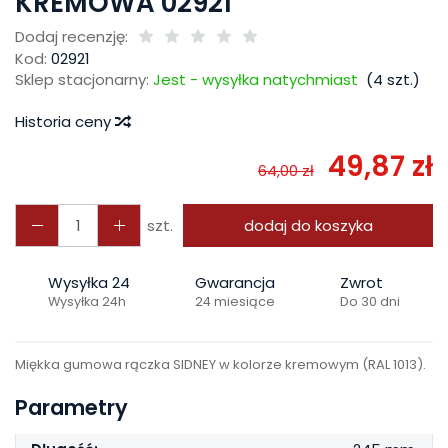
KREMOWA 02921
Dodaj recenzję:
Kod:
02921
Sklep stacjonarny:
Jest - wysyłka natychmiast
(
4
szt.)
Historia ceny
49,87 zł
64,00 zł
szt.
dodaj do koszyka
Wysyłka 24
Gwarancja
Zwrot
Wysyłka 24h
24 miesiące
Do 30 dni
Miękka gumowa rączka SIDNEY w kolorze kremowym (RAL 1013).
Parametry