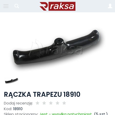
RĄCZKA TRAPEZU 18910
Dodaj recenzję:
Kod:
18910
Sklep stacjonarny:
Jest - wysyłka natychmiast
(
5
szt.)