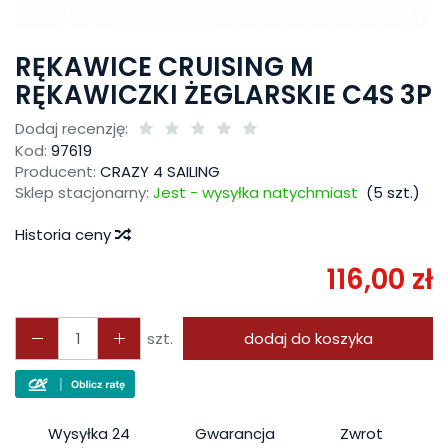
RĘKAWICE CRUISING M
RĘKAWICZKI ŻEGLARSKIE C4S 3P
Dodaj recenzję:
Kod:
97619
Producent:
CRAZY 4 SAILING
Sklep stacjonarny:
Jest - wysyłka natychmiast
(
5
szt.)
Historia ceny
116,00 zł
szt.
dodaj do koszyka
Wysyłka 24
Gwarancja
Zwrot