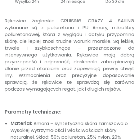
Wysyłka 24h
24 miesiące
Do 30 dni
Rękawice żeglarskie CRUISING CRAZY 4 SAILING
wykonane są z poliuretanu i PU Amary, mikrofibry
poliuretanowej, która z wyglądu i dotyku przypomina
skórę, ale lepiej znosi trudne warunki morskie. Są lekkie,
trwałe i szybkoschnące – przeznaczone do
intensywnego użytkowania. Rękawice mają dobrą
przyczepność i odporność, doskonale zabezpieczają
dłonie przed otarciami oraz zapewniają pewny chwyt
liny. Wzmocnienia oraz precyzyjne dopasowanie
sprawiają, że rękawice te sprawdzą się zarówno
podczas wymagających regat, jak i długich rejsów.
Parametry techniczne:
Materiał:
Amara – syntetyczna skóra zamszowa o
wysokiej wytrzymałości i właściwościach skóry
naturalnej. Skład: 50% poliuretan, 25% nylon, 20%