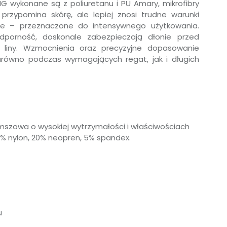
G wykonane są z poliuretanu i PU Amary, mikrofibry
 przypomina skórę, ale lepiej znosi trudne warunki
ące – przeznaczone do intensywnego użytkowania.
porność, doskonale zabezpieczają dłonie przed
 liny. Wzmocnienia oraz precyzyjne dopasowanie
zarówno podczas wymagających regat, jak i długich
szowa o wysokiej wytrzymałości i właściwościach
25% nylon, 20% neopren, 5% spandex.
u