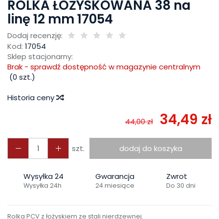
ROLKA ŁOŻYSKOWANA 38 na
linę 12 mm 17054
Dodaj recenzję:
Kod:
17054
Sklep stacjonarny:
Brak - sprawdź dostępność w magazynie centralnym
(
0
szt.)
Historia ceny
34,49 zł
44,00 zł
szt.
dodaj do koszyka
Wysyłka 24
Gwarancja
Zwrot
Wysyłka 24h
24 miesiące
Do 30 dni
Rolka PCV z łożyskiem ze stali nierdzewnej.