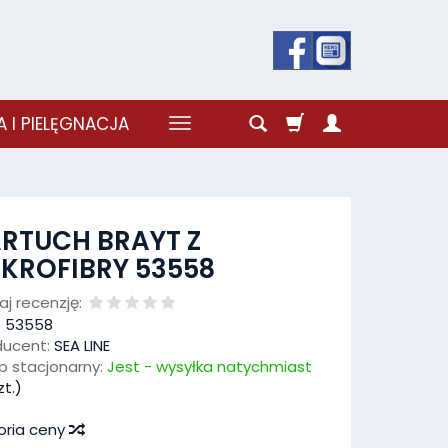
 I PIELĘGNACJA
RTUCH BRAYT Z
KROFIBRY 53558
j recenzję:
:
53558
ducent:
SEA LINE
p stacjonarny:
Jest - wysyłka natychmiast
t.)
oria ceny