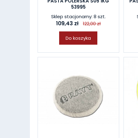
PASTA POLERSKA S05 1KG
PAS
53995
Sklep stacjonarny: 8 szt.
109,43 zł
122,00 zł
Do koszyka