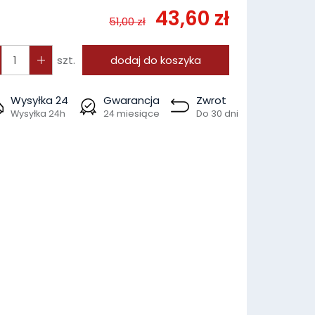
43,60 zł
51,00 zł
szt.
dodaj do koszyka
Wysyłka 24
Gwarancja
Zwrot
Wysyłka 24h
24 miesiące
Do 30 dni