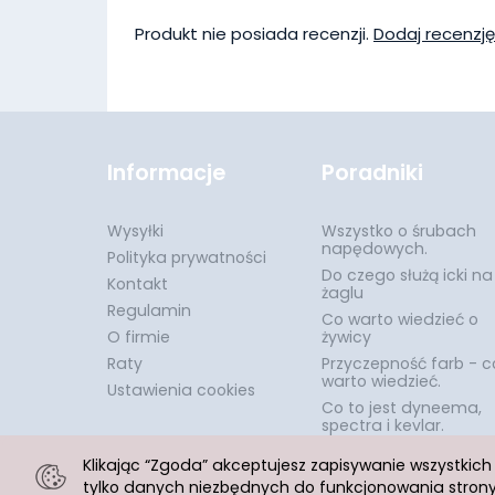
Produkt nie posiada recenzji.
Dodaj recenzję
Informacje
Poradniki
Wysyłki
Wszystko o śrubach
napędowych.
Polityka prywatności
Do czego służą icki na
Kontakt
żaglu
Regulamin
Co warto wiedzieć o
O firmie
żywicy
Raty
Przyczepność farb - c
warto wiedzieć.
Ustawienia cookies
Co to jest dyneema,
spectra i kevlar.
Klikając “Zgoda” akceptujesz zapisywanie wszystkic
tylko danych niezbędnych do funkcjonowania strony.