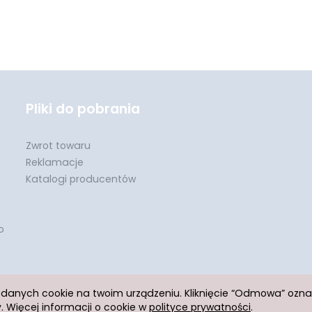
Pliki do pobrania
Zwrot towaru
Reklamacje
Katalogi producentów
o
h danych cookie na twoim urządzeniu. Kliknięcie “Odmowa” ozn
 Więcej informacji o cookie w
polityce prywatności
.