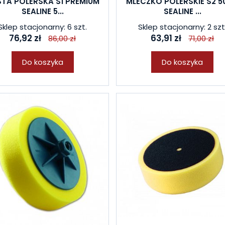
TA POLERSKA S1 PREMIUM
MLECZKO POLERSKIE S2 
SEALINE 5...
SEALINE ...
Sklep stacjonarny: 6 szt.
Sklep stacjonarny: 2 szt
76,92 zł
63,91 zł
86,00 zł
71,00 zł
Do koszyka
Do koszyka