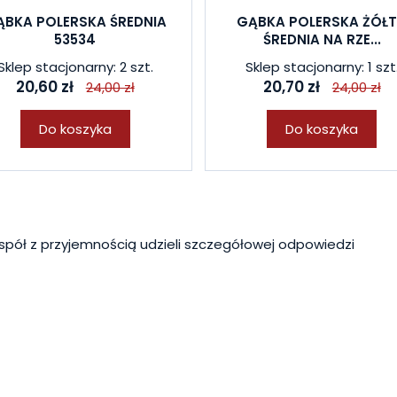
ĄBKA POLERSKA ŚREDNIA
GĄBKA POLERSKA ŻÓŁ
53534
ŚREDNIA NA RZE...
Sklep stacjonarny: 2 szt.
Sklep stacjonarny: 1 szt
20,60 zł
20,70 zł
24,00 zł
24,00 zł
Do koszyka
Do koszyka
spół z przyjemnością udzieli szczegółowej odpowiedzi