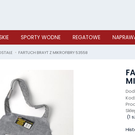
SKIE
SPORTY WODNE
REGATOWE
NAPRAWA
OSTAŁE
FARTUCH BRAYT Z MIKROFIBRY 53558
FA
MI
Doda
Kod
Pro
Skle
(
1
sz
Hist