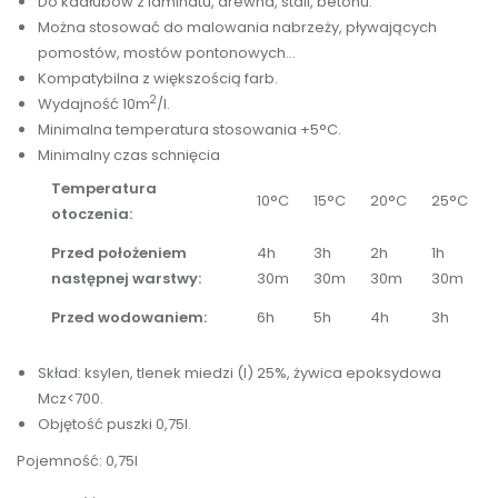
Do kadłubów z laminatu, drewna, stali, betonu.
Można stosować do malowania nabrzeży, pływających
pomostów, mostów pontonowych...
Kompatybilna z większością farb.
2
Wydajność 10m
/l.
Minimalna temperatura stosowania +5°C.
Minimalny czas schnięcia
Temperatura
10°C
15°C
20°C
25°C
otoczenia:
Przed położeniem
4h
3h
2h
1h
następnej warstwy:
30m
30m
30m
30m
Przed wodowaniem:
6h
5h
4h
3h
Skład: ksylen, tlenek miedzi (I) 25%, żywica epoksydowa
Mcz<700.
Objętość puszki 0,75l.
Pojemność: 0,75l