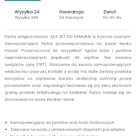
Wysyłka 24
Gwarancja
Zwrot
Wysyłka 24h
24 miesiące
Do 30 dni
Farba antyporostowa SEA JET 031 SAMURAI w kolorze czarnym.
Samopolerująca farba przeciwporostowa na bazie tlenku
miedzi. Przeznaczona do wszystkich typów łodzi i jachtów
nieprzekraczających prędkość 40 węzłów. Nie zawiera
związków cyny (TBT). Stosownie do swoich samopolerujących
właściwości poprzez kontakt z wodą ma stale świeżą powłokę
biocydów co zapewnia bardzo skuteczną ochronę przed
porastaniem oraz zapobiega tworzeniu się po kilku sezonach
grubej powłoki antyfoulingu na kadłubie. Farba nadaje się do
stosowania na wody słodkie i słone.
Samopolerująca, do jachtów oraz łodzi motorowych.
Zalecana na wody z umiarkowanym stopniem porastania.