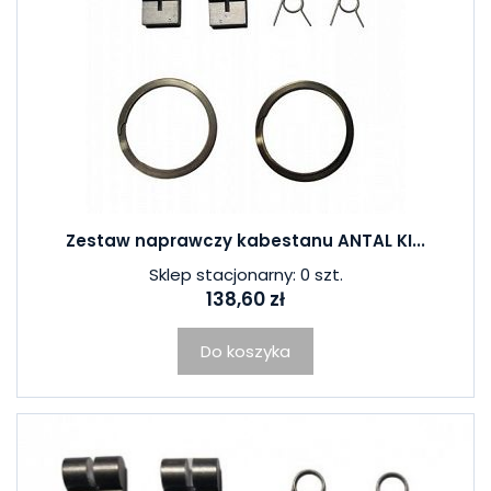
W ostatnich 7 dniach produktem interesują się
3
osoby.
Zestaw naprawczy kabestanu ANTAL KI...
Sklep stacjonarny: 0 szt.
138,60 zł
Do koszyka