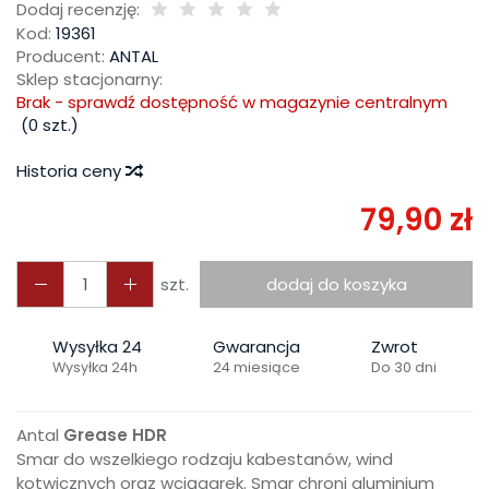
Dodaj recenzję:
Kod:
19361
Producent:
ANTAL
Sklep stacjonarny:
Brak - sprawdź dostępność w magazynie centralnym
(
0
szt.)
Historia ceny
79,90 zł
szt.
dodaj do koszyka
Wysyłka 24
Gwarancja
Zwrot
Wysyłka 24h
24 miesiące
Do 30 dni
Antal
Grease HDR
Smar do wszelkiego rodzaju kabestanów, wind
kotwicznych oraz wciągarek. Smar chroni aluminium