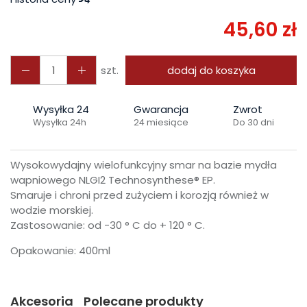
45,60 zł
szt.
dodaj do koszyka
Wysyłka 24
Gwarancja
Zwrot
Wysyłka 24h
24 miesiące
Do 30 dni
Wysokowydajny wielofunkcyjny smar na bazie mydła
wapniowego NLGI2 Technosynthese® EP.
Smaruje i chroni przed zużyciem i korozją również w
wodzie morskiej.
Zastosowanie: od -30 ° C do + 120 ° C.
Opakowanie: 400ml
Akcesoria
Polecane produkty