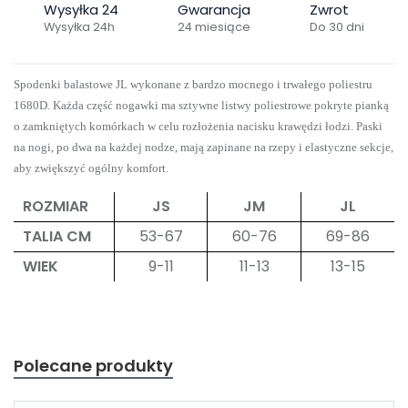
Wysyłka 24
Gwarancja
Zwrot
Wysyłka 24h
24 miesiące
Do 30 dni
Spodenki balastowe JL w
ykonane z bardzo mocnego i trwałego poliestru
1680D. Każda część nogawki ma sztywne listwy poliestrowe pokryte pianką
o zamkniętych komórkach w celu rozłożenia nacisku krawędzi łodzi.
Paski
na nogi, po dwa na każdej nodze, mają zapinane na rzepy i elastyczne sekcje,
aby zwiększyć ogólny komfort.
ROZMIAR
JS
JM
JL
TALIA CM
53-67
60-76
69-86
WIEK
9-11
11-13
13-15
Polecane produkty