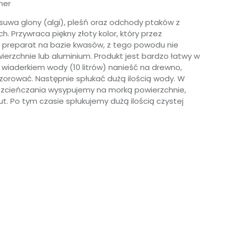
ner
suwa glony (algi), pleśń oraz odchody ptaków z
 Przywraca piękny złoty kolor, który przez
ilny preparat na bazie kwasów, z tego powodu nie
rzchnie lub aluminium. Produkt jest bardzo łatwy w
wiaderkiem wody (10 litrów) nanieść na drewno,
szorować. Następnie spłukać dużą ilością wody. W
ozcieńczania wysypujemy na morką powierzchnie,
. Po tym czasie spłukujemy dużą ilością czystej