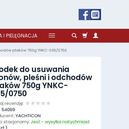
 I PIELĘGNACJA
dchodów ptaków 750g YNKC-035/0750
odek do usuwania
onów, pleśni i odchodów
taków 750g YNKC-
5/0750
j recenzję:
:
54069
ducent:
YACHTICON
p stacjonarny:
Jest - wysyłka natychmiast
zt.)