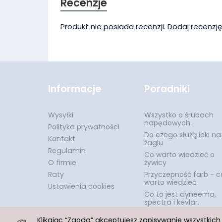
Recenzje
Produkt nie posiada recenzji.
Dodaj recenzję
Informacje
Poradniki
Wysyłki
Wszystko o śrubach
napędowych.
Polityka prywatności
Do czego służą icki na
Kontakt
żaglu
Regulamin
Co warto wiedzieć o
O firmie
żywicy
Raty
Przyczepność farb - c
warto wiedzieć.
Ustawienia cookies
Co to jest dyneema,
spectra i kevlar.
Klikając “Zgoda” akceptujesz zapisywanie wszystkic