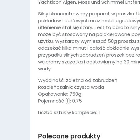
Yachticon Algen, Moss und Schimmel Entfer
Silny skoncentrowany preparat w proszku. U
pokładów teak’owych oraz mebli ogrodowych.
utlenienie stał się szary. Jest to bardzo s
może być stosowany na polakierowane powie
użytku. Wystarczy wymieszać 50g proszku z 
odczekać kilka minut i całość dokładnie wy
przypadku silnych zabrudzeń proszek bez r
wcieramy szczotka i odstawiamy na 30 minut
W ostatnich 7 dniach produktem interesują się
4
osoby.
wody.
Wydajność: zależna od zabrudzeń
Rozcieńczalnik: czysta woda
Opakowanie: 750g
Pojemność [l]: 0.75
Liczba sztuk w komplecie: 1
Polecane produkty