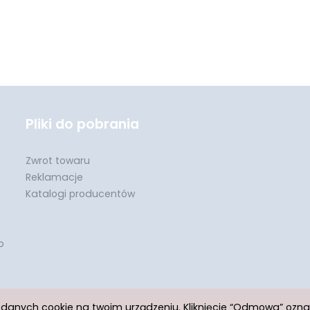
Pliki do pobrania
Zwrot towaru
Reklamacje
Katalogi producentów
o
h danych cookie na twoim urządzeniu. Kliknięcie “Odmowa” ozn