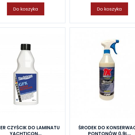
Do koszyka
Do koszyka
ER CZYŚCIK DO LAMINATU
ŚRODEK DO KONSERWAC
YACHTICON...
PONTONÓW 0.9L...