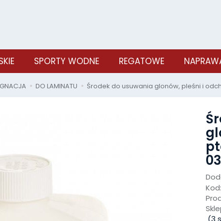
SKIE
SPORTY WODNE
REGATOWE
NAPRAWA
LĘGNACJA
DO LAMINATU
Środek do usuwania glonów, pleśni i o
Śr
gl
p
03
Doda
Kod
Pro
Skle
(
3
s