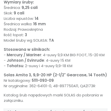
Wymiary śruby:
Średnica:
9,25 cali
Skok:
9 cali
Liczba wpustów:
14
Średnica wałka:
16 mm
Rodzaj: Prawoskrętna
Ilość łopat:
3
Model śruby wg SOLASA:
TA
Stosowana w silnikach:
-
Mercury / Mariner
: 4-suwy 9,9 KM BIG FOOT, 15-20 KM
-
Johnson / Evinrude
: 4-suwy 15 KM
-
Tohatsu
: 2-suwy i 4-suwy 9,9-18 KM
Solas Amita 3, 9,9-20 HP (2-1/2" Gearcase, 14 Tooth)
Nr katalogowy:
5111-093-09
Nr oryginalne: 362-64101-0, 48-897750A11, QA2173R
Katalog śrub napędowych marki SOLAS do pobrania w
załączniku.