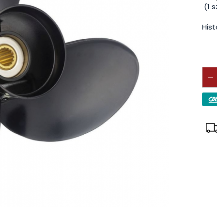
(
1
sz
Hist