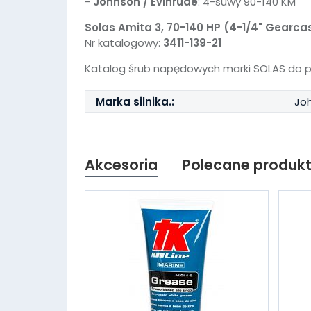
-
Johnson / Evinrude
: 4-suwy 90-140 KM
Solas Amita 3, 70-140 HP (4-1/4" Gearcas
Nr katalogowy:
3411-139-21
Katalog śrub napędowych marki SOLAS do po
Marka silnika.:
Joh
Akcesoria
Polecane produk