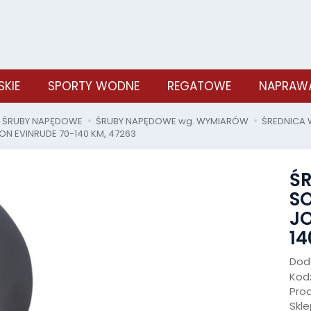
SKIE
SPORTY WODNE
REGATOWE
NAPRAWA
ŚRUBY NAPĘDOWE
ŚRUBY NAPĘDOWE wg. WYMIARÓW
ŚREDNICA
N EVINRUDE 70-140 KM, 47263
ŚR
SO
J
14
Doda
Kod
Pro
Skle