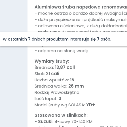
Aluminiowa śruba napędowa renomowane
- mocne ostrza o bardzo dobrej wydajności
- duże przyspieszenie i prędkość maksymal
- odlewana ciśnieniowo, z dużą dokładności
- malowana 4 warstwami farby, zewnętrzna
- wysoka wytrzymałość łopat
W ostatnich 7 dniach produktem interesuje się
7
osób.
- wyważana dynamicznie
- odporna na słoną wodę
Wymiary śruby:
Średnica:
13,87 cali
Skok:
21 cali
Liczba wpustów:
15
Średnica wałka:
26 mm
Rodzaj: Prawoskrętna
Ilość łopat:
3
Model śruby wg SOLASA:
YD+
Stosowana w silnikach:
-
Suzuki
: 4-suwy 70-140 KM