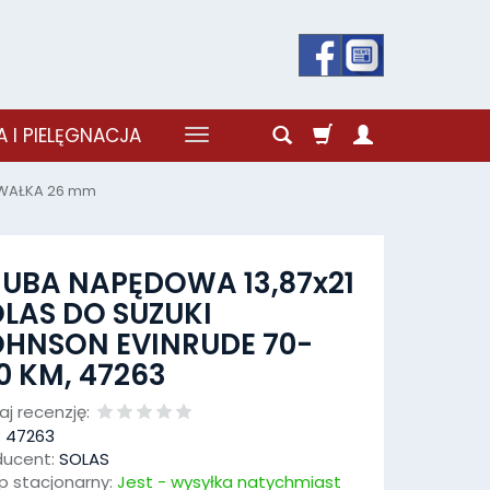
 I PIELĘGNACJA
 WAŁKA 26 mm
UBA NAPĘDOWA 13,87x21
LAS DO SUZUKI
OHNSON EVINRUDE 70-
0 KM, 47263
j recenzję:
:
47263
ducent:
SOLAS
p stacjonarny:
Jest - wysyłka natychmiast