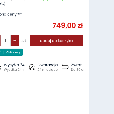
t.)
oria ceny
749,00 zł
szt.
dodaj do koszyka
Wysyłka 24
Gwarancja
Zwrot
Wysyłka 24h
24 miesiące
Do 30 dni