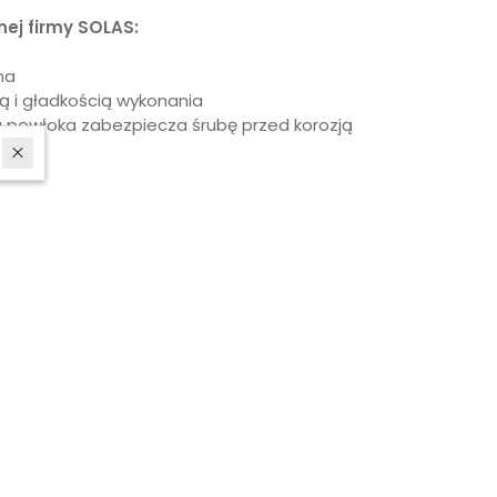
j firmy SOLAS:
na
ą i gładkością wykonania
 powłoka zabezpiecza śrubę przed korozją