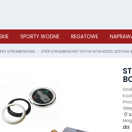
SKIE
SPORTY WODNE
REGATOWE
NAPRAWA
ERY STRUMIENIOWE
STER STRUMIENIOWY VETUS BOW4512D ZESTAW 
ST
B
Doda
Kod
Pro
Skle
(
1
sz
Mag
dni