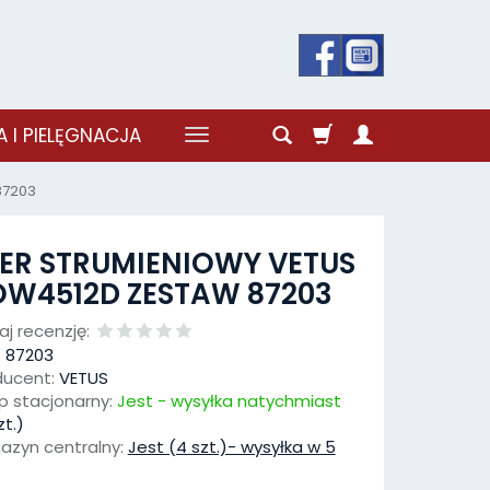
 I PIELĘGNACJA
87203
ER STRUMIENIOWY VETUS
OW4512D ZESTAW 87203
j recenzję:
:
87203
ducent:
VETUS
p stacjonarny:
Jest - wysyłka natychmiast
t.)
azyn centralny:
Jest (4 szt.)- wysyłka w 5