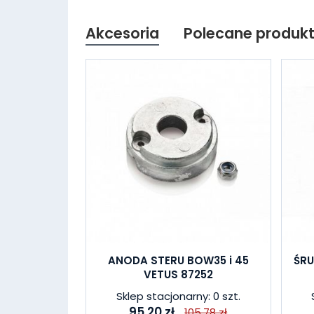
Akcesoria
Polecane produk
ANODA STERU BOW35 i 45
ŚR
VETUS 87252
Sklep stacjonarny: 0 szt.
95,20 zł
105,78 zł