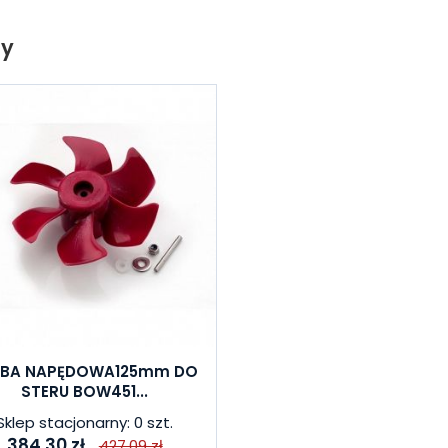
ty
UBA NAPĘDOWA125mm DO
STERU BOW451...
Sklep stacjonarny: 0 szt.
384,30 zł
427,09 zł