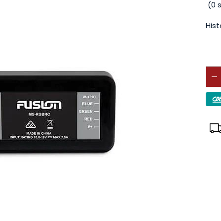
(
0
s
Hist