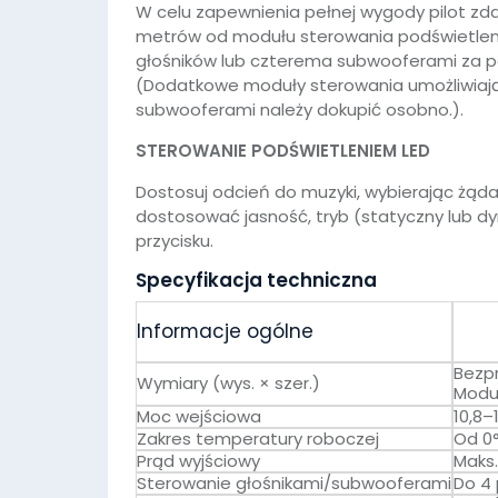
W celu zapewnienia pełnej wygody pilot zda
metrów od modułu sterowania podświetlen
głośników lub czterema subwooferami za 
(Dodatkowe moduły sterowania umożliwiają
subwooferami należy dokupić osobno.).
STEROWANIE PODŚWIETLENIEM LED
Dostosuj odcień do muzyki, wybierając żądan
dostosować jasność, tryb (statyczny lub d
przycisku.
Specyfikacja techniczna
Informacje ogólne
Bezp
Wymiary (wys. × szer.)
Modu
Moc wejściowa
10,8–
Zakres temperatury roboczej
Od 0
Prąd wyjściowy
Maks.
Sterowanie głośnikami/subwooferami
Do 4 