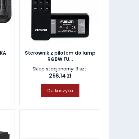
KA
Sterownik z pilotem do lamp
RGBW FU...
.
Sklep stacjonarny: 3 szt.
258,14 zł
Do koszyka