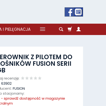
 I PIELĘGNACJA
EROWNIK Z PILOTEM DO
OŚNIKÓW FUSION SERII
GB
j recenzję:
:
63902
ducent:
FUSION
p stacjonarny:
k - sprawdź dostępność w magazynie
tralnym