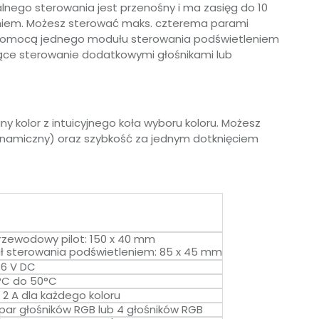
lnego sterowania jest przenośny i ma zasięg do 10
iem. Możesz sterować maks. czterema parami
pomocą jednego modułu sterowania podświetleniem
ce sterowanie dodatkowymi głośnikami lub
y kolor z intuicyjnego koła wyboru koloru. Możesz
ynamiczny) oraz szybkość za jednym dotknięciem
rzewodowy pilot: 150 x 40 mm
ł sterowania podświetleniem: 85 x 45 mm
16 V DC
°C do 50°C
 2 A dla każdego koloru
par głośników RGB lub 4 głośników RGB