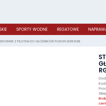
SKIE
SPORTY WODNE
REGATOWE
NAPRAWA
EROWNIK Z PILOTEM DO GŁOŚNIKÓW FUSION SERII RGB
ST
GŁ
R
Doda
Kod
Pro
Skle
Bra
cen