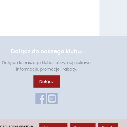
Dołącz do naszego klubu.
Dołącz do naszego klubu i otrzymuj ciekawe
informacje, promocje i rabaty.
Dołącz
acza zapisywanie