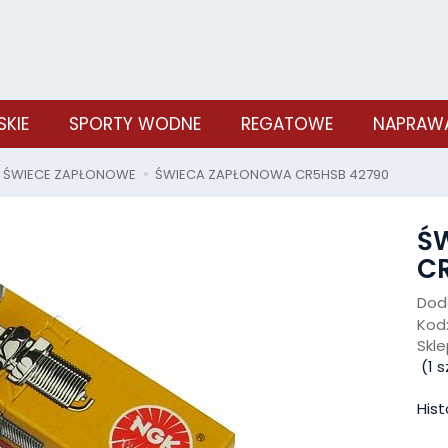
SKIE
SPORTY WODNE
REGATOWE
NAPRAWA
ŚWIECE ZAPŁONOWE
ŚWIECA ZAPŁONOWA CR5HSB 42790
Ś
C
Doda
Kod
Skle
(
1
sz
Hist