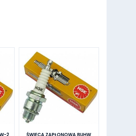
HW-2
ŚWIECA ZAPŁONOWA BUHW