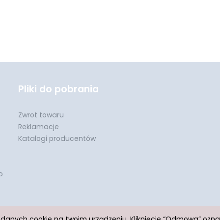
Pliki do pobrania
Zwrot towaru
Reklamacje
Katalogi producentów
o
h danych cookie na twoim urządzeniu. Kliknięcie “Odmowa” ozn