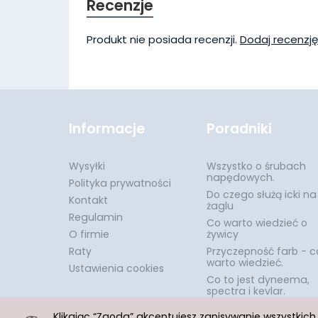
Recenzje
Produkt nie posiada recenzji.
Dodaj recenzję
Informacje
Poradniki
Wysyłki
Wszystko o śrubach
napędowych.
Polityka prywatności
Do czego służą icki na
Kontakt
żaglu
Regulamin
Co warto wiedzieć o
O firmie
żywicy
Raty
Przyczepność farb - c
warto wiedzieć.
Ustawienia cookies
Co to jest dyneema,
spectra i kevlar.
Klikając “Zgoda” akceptujesz zapisywanie wszystkic