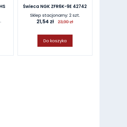
HS
Świeca NGK ZFR6K-9E 42742
Sklep stacjonarny: 2 szt.
.
21,54 zł
23,90 zł
Do koszyka