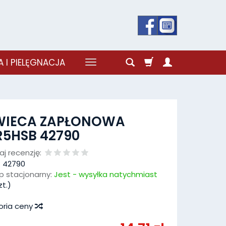
 I PIELĘGNACJA
WIECA ZAPŁONOWA
R5HSB 42790
j recenzję:
:
42790
p stacjonarny:
Jest - wysyłka natychmiast
t.)
oria ceny