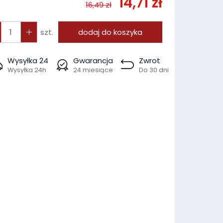
14,71 zł
16,49 zł
szt.
dodaj do koszyka
Wysyłka 24
Gwarancja
Zwrot
Wysyłka 24h
24 miesiące
Do 30 dni