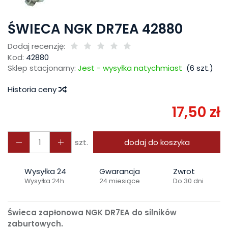
ŚWIECA NGK DR7EA 42880
Dodaj recenzję:
Kod:
42880
Sklep stacjonarny:
Jest - wysyłka natychmiast
(
6
szt.)
Historia ceny
17,50 zł
szt.
dodaj do koszyka
Wysyłka 24
Gwarancja
Zwrot
Wysyłka 24h
24 miesiące
Do 30 dni
Świeca zapłonowa NGK DR7EA do silników
zaburtowych.