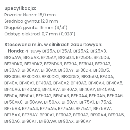
Specyfikacja:
Rozmiar klucza: 18,0 mm
Średnica gwintu: 12,0 mm
Długość gwintu: 19 mm (3/4")
Odstęp elektrod: 0,7 mm (0,028")
Stosowana m.in. w silnikach zaburtowych:
-
Honda
: 4-suwy BF25A, BF25A1, BF25A2, BF25A3,
BF25AW, BF25AX, BF25AY, BF25D4, BF25D5, BF25D6,
BF25DK0, BF25DK2, BF25DK3, BF30A, BF30A1, BF30A2,
BF30A3, BF30AW, BF30AX, BF30AY, BF30D4, BF30D5,
BF30D6, BF30DK0, BF30DK2, BF30DK3, BF35AM, BF40A,
BF40A, BF40A1, BF40A2, BF40A2, BF40A3, BF40A4, BF40A5,
BF40A6, BF40AK0, BF40AW, BF40AX, BF40AY, BF45AM,
BF50A, BF50A1, BF50A2, BF50A3, BF50A4, BF50A5, BF50A6,
BF50AK0, BF50AW, BF50AX, BF50AY, BF75A1, BF75A2,
BF75A3, BF75A4, BF75A5, BF75A6, BF75AT, BF75AW,
BF75AX, BF75AY, BF90A1, BF90A2, BF90A3, BF90A4, BF90A5,
BF90A6, BF90AT, BF90AW, BF90AX, BF90AY