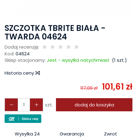
SZCZOTKA TBRITE BIAŁA -
TWARDA 04624
Dodaj recenzję:
Kod:
04624
Sklep stacjonarny:
Jest - wysyłka natychmiast
(
1
szt.)
Historia ceny
101,61 zł
117,00 zł
szt.
dodaj do koszyka
Wysyłka 24
Gwarancja
Zwrot