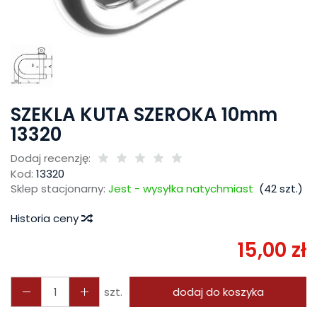
SZEKLA KUTA SZEROKA 10mm
13320
Dodaj recenzję:
Kod:
13320
Sklep stacjonarny:
Jest - wysyłka natychmiast
(
42
szt.)
Historia ceny
15,00 zł
szt.
dodaj do koszyka