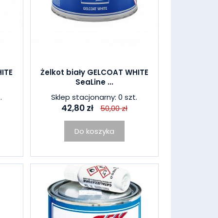
HITE
Żelkot biały GELCOAT WHITE
SeaLine ...
.
Sklep stacjonarny: 0 szt.
42,80 zł
50,00 zł
Do koszyka