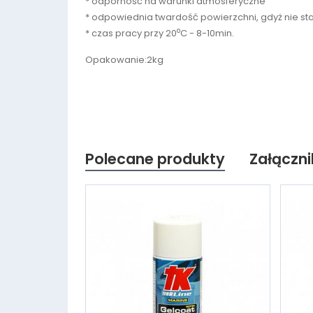
* odporność na warunki atmosferyczne
* odpowiednia twardość powierzchni, gdyż nie st
o
* czas pracy przy 20
C - 8-10min.
Opakowanie:2kg
Polecane produkty
Załączni