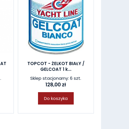
OAT
TOPCOT - ŻELKOT BIAŁY /
GELCOAT 1 k...
.
Sklep stacjonarny: 6 szt.
128,00 zł
Do koszyka