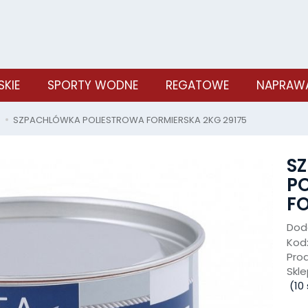
SKIE
SPORTY WODNE
REGATOWE
NAPRAWA
SZPACHLÓWKA POLIESTROWA FORMIERSKA 2KG 29175
S
P
FO
Doda
Kod
Pro
Skle
(
10