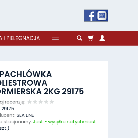
 I PIELĘGNACJA
ZPACHLÓWKA
OLIESTROWA
RMIERSKA 2KG 29175
j recenzję:
:
29175
ducent:
SEA LINE
p stacjonarny:
Jest - wysyłka natychmiast
szt.)