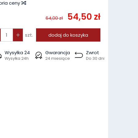
oria ceny
54,50 zł
64,00 zł
szt.
dodaj do koszyka
Wysyłka 24
Gwarancja
Zwrot
Wysyłka 24h
24 miesiące
Do 30 dni