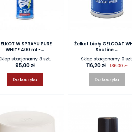
ŻELKOT W SPRAYU PURE
Żelkot biały GELCOAT W
WHITE 400 ml -...
SeaLine ...
Sklep stacjonarny: 8 szt.
Sklep stacjonarny: 0 szt
95,00 zł
116,20 zł
136,00 zł
Do koszyka
Do koszyka