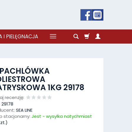
 I PIELĘGNACJA
ZPACHLÓWKA
OLIESTROWA
ATRYSKOWA 1KG 29178
j recenzję:
:
29178
ducent:
SEA LINE
p stacjonarny:
Jest - wysyłka natychmiast
zt.)