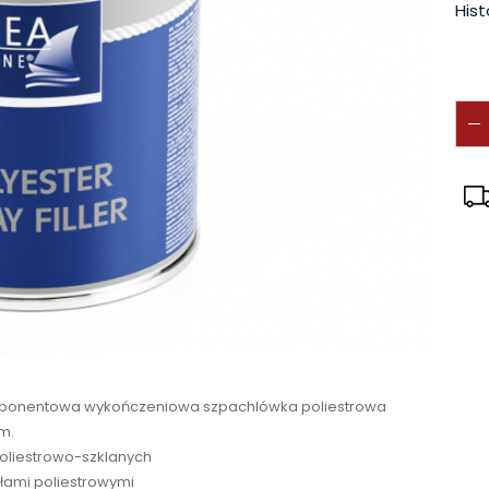
Hist
mponentowa wykończeniowa szpachlówka poliestrowa
m.
poliestrowo-szklanych
łami poliestrowymi