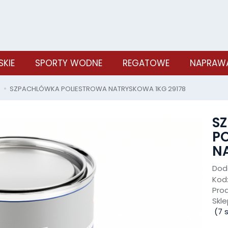
SKIE
SPORTY WODNE
REGATOWE
NAPRAWA
SZPACHLÓWKA POLIESTROWA NATRYSKOWA 1KG 29178
S
P
N
Doda
Kod
Pro
Skle
(
7
s