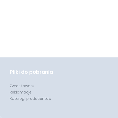
Pliki do pobrania
Zwrot towaru
Reklamacje
Katalogi producentów
o