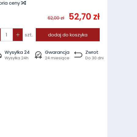
oria ceny
52,70 zł
62,00 zł
szt.
dodaj do koszyka
Wysyłka 24
Gwarancja
Zwrot
Wysyłka 24h
24 miesiące
Do 30 dni