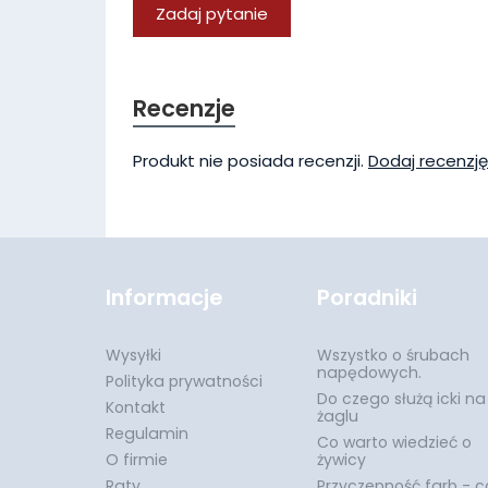
Zadaj pytanie
Recenzje
Produkt nie posiada recenzji.
Dodaj recenzję
Informacje
Poradniki
Wysyłki
Wszystko o śrubach
napędowych.
Polityka prywatności
Do czego służą icki na
Kontakt
żaglu
Regulamin
Co warto wiedzieć o
O firmie
żywicy
Raty
Przyczepność farb - c