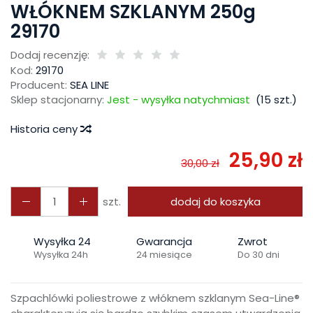
WŁÓKNEM SZKLANYM 250g
29170
Dodaj recenzję:
Kod:
29170
Producent:
SEA LINE
Sklep stacjonarny:
Jest - wysyłka natychmiast
(
15
szt.)
Historia ceny
25,90 zł
30,00 zł
szt.
dodaj do koszyka
Wysyłka 24
Gwarancja
Zwrot
Wysyłka 24h
24 miesiące
Do 30 dni
Szpachlówki poliestrowe z włóknem szklanym Sea-Line®