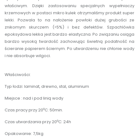
właściwym. Dzięki zastosowaniu specjalnych wypełniaczy
krzemowych w postaci mikro kulek otrzymaliśmy produkt super
lekki. Pozwala to na nałożenie powłoki dużej grubości ze
znikomym skurczem (<5%) i bez defektów. Szpachlówka
epoksydowa lekka jest bardzo elastyczna. Po związaniu osiąga
bardzo wysoką twardość zachowując świetną podatność na
ścieranie papierem ściernym. Po utwardzeniu nie chłonie wody
i nie absorbuje wilgoci.
Właściwości:
Typ łodzi: laminat, drewno, stal, aluminium
Miejsce : nad i pod linią wody
o
Czas pracy przy 20
C: 50min.
o
Czas utwardzania przy 20
C: 24h
Opakowanie: 7,5kg