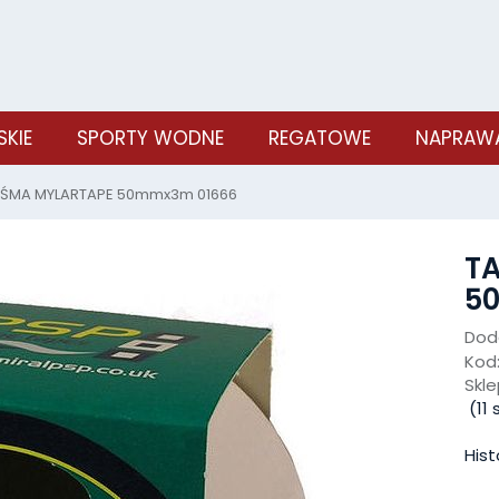
SKIE
SPORTY WODNE
REGATOWE
NAPRAWA
ŚMA MYLARTAPE 50mmx3m 01666
T
5
Doda
Kod
Skle
(
11
s
Hist