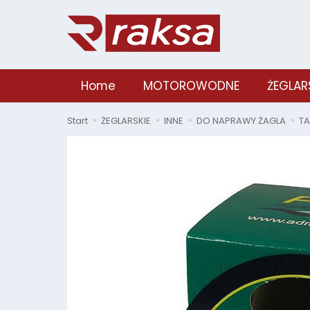
Home
MOTOROWODNE
ŻEGLAR
Start
ŻEGLARSKIE
INNE
DO NAPRAWY ŻAGLA
TA