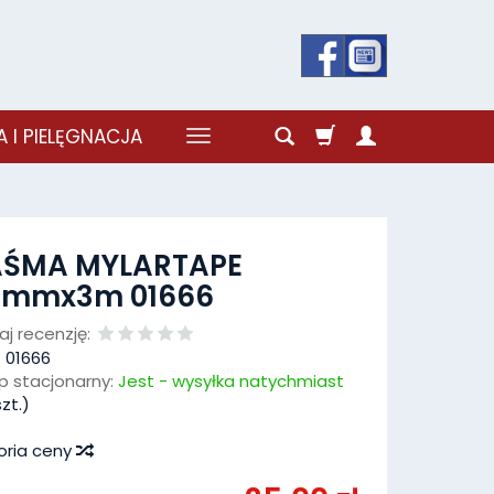
 I PIELĘGNACJA
AŚMA MYLARTAPE
0mmx3m 01666
j recenzję:
:
01666
p stacjonarny:
Jest - wysyłka natychmiast
zt.)
oria ceny