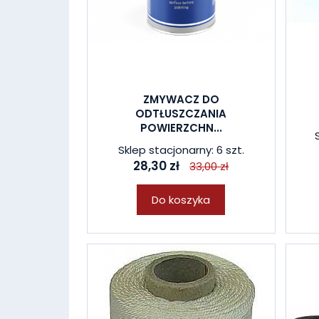
ZMYWACZ DO
ODTŁUSZCZANIA
POWIERZCHN...
Sklep stacjonarny: 6 szt.
28,30 zł
33,00 zł
Do koszyka