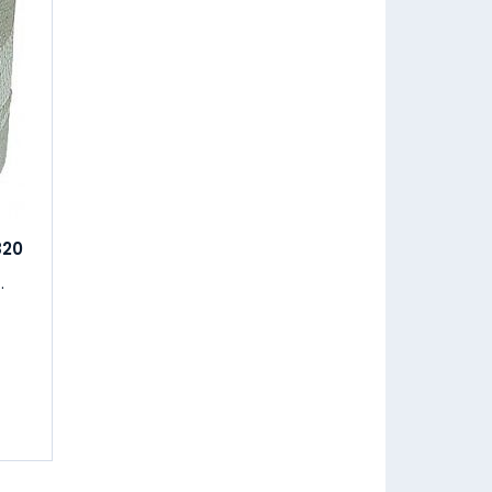
820
.