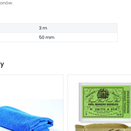
ronów.
3 m
50 mm
ty