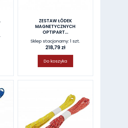
A
ZESTAW ŁÓDEK
MAGNETYCZNYCH
OPTIPART...
.
Sklep stacjonarny: 1 szt.
218,79 zł
Do koszyka