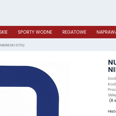
SKIE
SPORTY WODNE
REGATOWE
NAPRAWA
 NIEBIESKI 01702
NU
NI
Doda
Kod
Pro
Skle
(
8
s
Hist