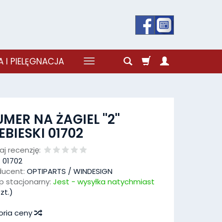
 I PIELĘGNACJA
MER NA ŻAGIEL ''2''
EBIESKI 01702
j recenzję:
:
01702
ducent:
OPTIPARTS / WINDESIGN
p stacjonarny:
Jest - wysyłka natychmiast
zt.)
oria ceny