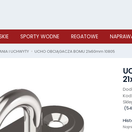
SKIE
SPORTY WODNE
REGATOWE
NAPRAWA
IA I UCHWYTY
UCHO OBCIĄGACZA BOMU 21x60mm 10805
U
2
Doda
Kod
Skle
(
54
Hist
Najn