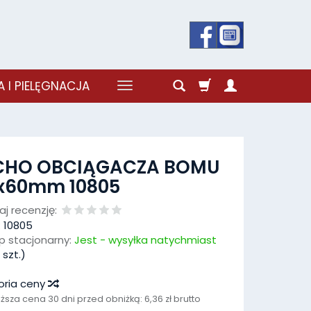
 I PIELĘGNACJA
CHO OBCIĄGACZA BOMU
1x60mm 10805
j recenzję:
:
10805
p stacjonarny:
Jest - wysyłka natychmiast
szt.)
oria ceny
iższa cena 30 dni przed obniżką:
6,36 zł brutto