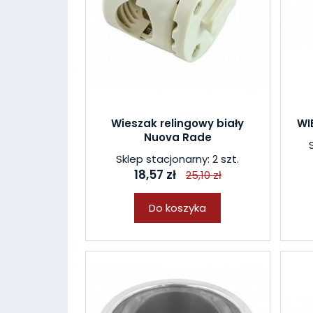
Wieszak relingowy biały
WI
Nuova Rade
Sklep stacjonarny: 2 szt.
18,57 zł
25,10 zł
Do koszyka