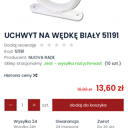
UCHWYT NA WĘDKĘ BIAŁY 51191
Dodaj recenzję:
Kod:
51191
Producent:
NUOVA RADE
Sklep stacjonarny:
Jest - wysyłka natychmiast
(
10
szt.)
Historia ceny
13,60 zł
16,90 zł
szt.
dodaj do koszyka
Wysyłka 24
Gwarancja
Zwrot
Wysyłka 24h
24 miesiące
Do 30 dni