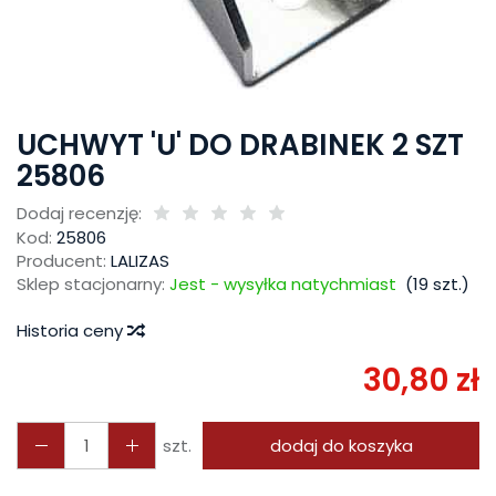
UCHWYT 'U' DO DRABINEK 2 SZT
25806
Dodaj recenzję:
Kod:
25806
Producent:
LALIZAS
Sklep stacjonarny:
Jest - wysyłka natychmiast
(
19
szt.)
Historia ceny
30,80 zł
szt.
dodaj do koszyka