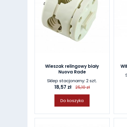
Wieszak relingowy biały
WI
Nuova Rade
Sklep stacjonarny: 2 szt.
18,57 zł
25,10 zł
Do koszyka