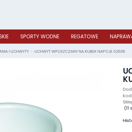
SKIE
SPORTY WODNE
REGATOWE
NAPRAWA
IA I UCHWYTY
UCHWYT WPUSZCZANY NA KUBEK NAPOJE 02505
U
KU
Doda
Kod
Skle
(
11
s
Hist