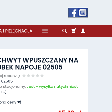
 I PIELĘGNACJA
CHWYT WPUSZCZANY NA
BEK NAPOJE 02505
j recenzję:
:
02505
p stacjonarny:
Jest - wysyłka natychmiast
zt.)
oria ceny