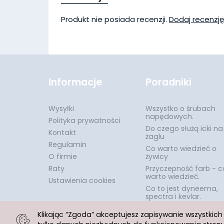
Produkt nie posiada recenzji.
Dodaj recenzję
Informacje
Poradniki
Wysyłki
Wszystko o śrubach
napędowych.
Polityka prywatności
Do czego służą icki na
Kontakt
żaglu
Regulamin
Co warto wiedzieć o
O firmie
żywicy
Raty
Przyczepność farb - c
warto wiedzieć.
Ustawienia cookies
Co to jest dyneema,
spectra i kevlar.
Klikając “Zgoda” akceptujesz zapisywanie wszystkic