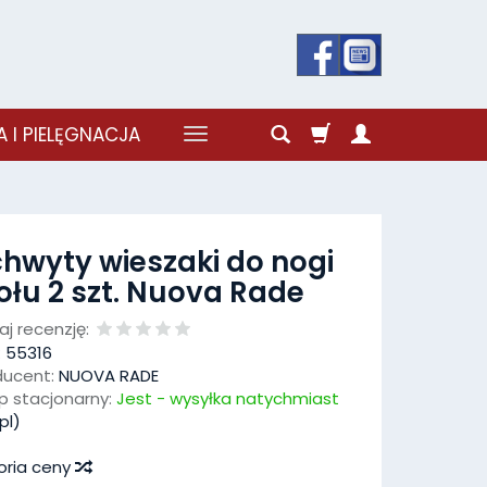
 I PIELĘGNACJA
hwyty wieszaki do nogi
ołu 2 szt. Nuova Rade
j recenzję:
:
55316
ducent:
NUOVA RADE
p stacjonarny:
Jest - wysyłka natychmiast
pl)
oria ceny