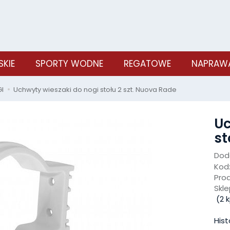
SKIE
SPORTY WODNE
REGATOWE
NAPRAWA
I
Uchwyty wieszaki do nogi stołu 2 szt. Nuova Rade
Uc
st
Doda
Kod
Pro
Skle
(
2
k
Hist