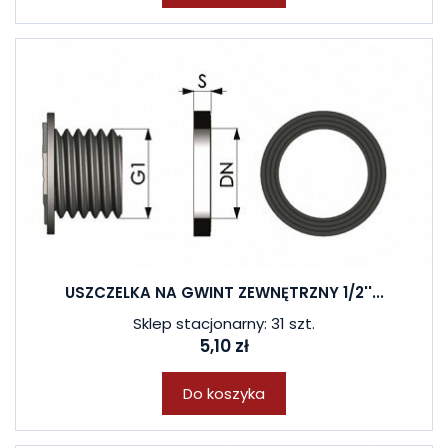
USZCZELKA NA GWINT ZEWNĘTRZNY 1/2''...
Sklep stacjonarny: 31 szt.
W ostatnich 7 dniach produktem interesuje się
6
osób.
5,10 zł
Do koszyka