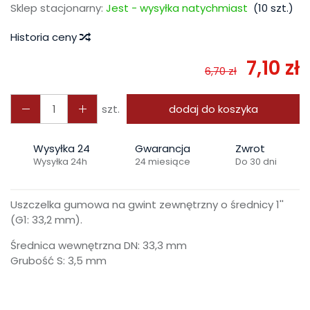
Sklep stacjonarny:
Jest - wysyłka natychmiast
(
10
szt.)
Historia ceny
7,10 zł
6,70 zł
szt.
dodaj do koszyka
Wysyłka 24
Gwarancja
Zwrot
Wysyłka 24h
24 miesiące
Do 30 dni
Uszczelka gumowa na gwint zewnętrzny o średnicy 1''
(G1: 33,2 mm).
Średnica wewnętrzna DN: 33,3 mm
Grubość S: 3,5 mm