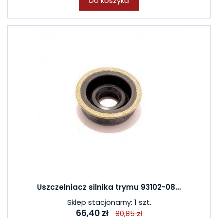
Do koszyka
Uszczelniacz silnika trymu 93102-08...
Sklep stacjonarny: 1 szt.
66,40 zł
80,85 zł