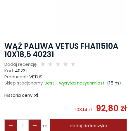
WĄŻ PALIWA VETUS FHA11510A
10X18,5 40231
Dodaj recenzję:
Kod:
40231
Producent:
VETUS
Sklep stacjonarny:
Jest - wysyłka natychmiast
(
15
m)
Historia ceny
92,80 zł
103,14 zł
m
dodaj do koszyka