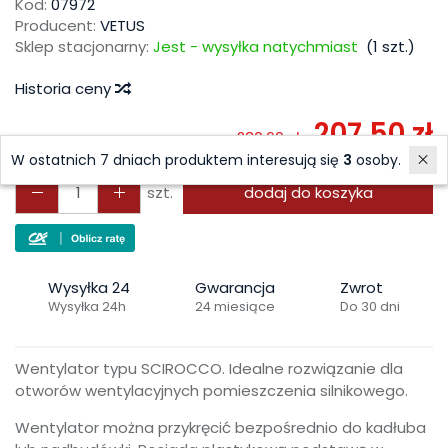
Kod:
07972
Producent:
VETUS
Sklep stacjonarny:
Jest - wysyłka natychmiast
(
1
szt.)
Historia ceny
207,50 zł
230,60 zł
W ostatnich 7 dniach produktem interesują się
3
osoby.
szt.
dodaj do koszyka
Wysyłka 24
Gwarancja
Zwrot
Wysyłka 24h
24 miesiące
Do 30 dni
Wentylator typu SCIROCCO. Idealne rozwiązanie dla
otworów wentylacyjnych pomieszczenia silnikowego.
Wentylator można przykręcić bezpośrednio do kadłuba