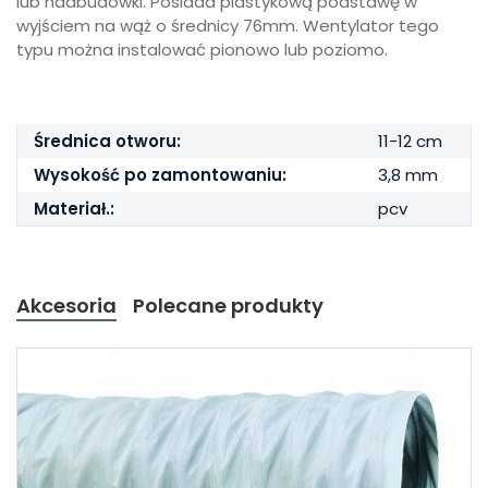
lub nadbudówki. Posiada plastykową podstawę w
wyjściem na wąż o średnicy 76mm. Wentylator tego
typu można instalować pionowo lub poziomo.
Średnica otworu:
11-12 cm
Wysokość po zamontowaniu:
3,8 mm
Materiał.:
pcv
Akcesoria
Polecane produkty