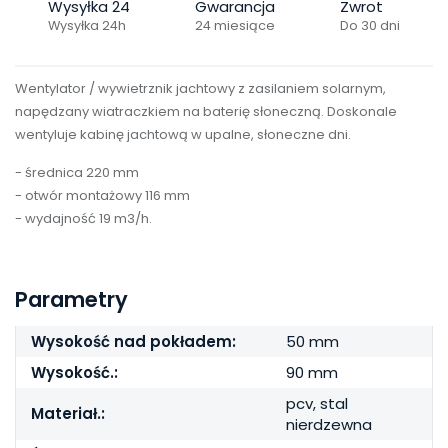
Wysyłka 24
Gwarancja
Zwrot
Wysyłka 24h
24 miesiące
Do 30 dni
Wentylator / wywietrznik jachtowy z zasilaniem solarnym,
napędzany wiatraczkiem na baterię słoneczną. Doskonale
wentyluje kabinę jachtową w upalne, słoneczne dni.
- średnica 220 mm
- otwór montażowy 116 mm
- wydajność 19 m3/h.
Parametry
Wysokość nad pokładem:
50 mm
Wysokość.:
90 mm
pcv, stal
Materiał.:
nierdzewna