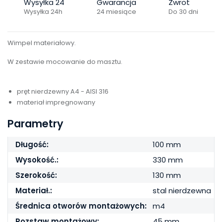
Wysyłka 24
Gwarancja
Zwrot
Wysyłka 24h
24 miesiące
Do 30 dni
Wimpel materiałowy.
W zestawie mocowanie do masztu.
pręt nierdzewny A4 - AISI 316
materiał impregnowany
Parametry
Długość:
100 mm
Wysokość.:
330 mm
Szerokość:
130 mm
Materiał.:
stal nierdzewna
Średnica otworów montażowych:
m4
Rozstaw montażowy:
45 mm