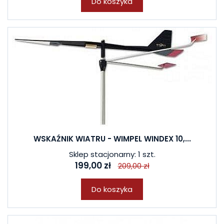
Do koszyka
W ostatnich 7 dniach produktem interesują się
4
osoby.
WSKAŹNIK WIATRU - WIMPEL WINDEX 10,...
Sklep stacjonarny: 1 szt.
199,00 zł
209,00 zł
Do koszyka