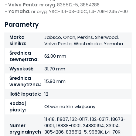
-
Volvo Penta
: nr oryg. 835512-5, 3854286
-
Yamaha
: nr oryg. YSC-101-03-010C, L4-70R-12457-00
Parametry
Marka
Jabsco, Onan, Perkins, Sherwood,
silnika:
Volvo Penta, Westerbeke, Yamaha
Średnica
62,00 mm
zewnętrzna:
Wysokość:
31,70 mm
Średnica
15,90 mm
wewnętrzna.:
Ilość łopatek:
12
Rodzaj
Otwór na klin wkręcany
piasty:
11418, 11907, 132-0117, 132-0317, 18673-
Numer
0001, 18838-0001, 24880194, 33104,
oryginalnych
3854286, 835512-5, 9959K, L4-70R-