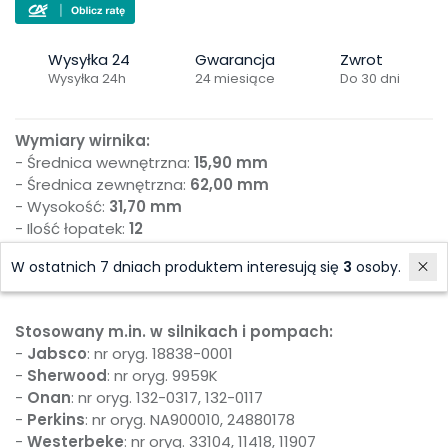
Wysyłka 24
Gwarancja
Zwrot
Wysyłka 24h
24 miesiące
Do 30 dni
Wymiary wirnika:
- Średnica wewnętrzna:
15,90 mm
- Średnica zewnętrzna:
62,00 mm
- Wysokość:
31,70 mm
- Ilość łopatek:
12
- Rodzaj piasty: Klin wkęcany
W ostatnich 7 dniach produktem interesują się
3
osoby.
- W zestawie: uszczelka, klin, oring
Stosowany m.in. w silnikach i pompach:
-
Jabsco
: nr oryg. 18838-0001
-
Sherwood
: nr oryg. 9959K
-
Onan
: nr oryg. 132-0317, 132-0117
-
Perkins
: nr oryg. NA900010, 24880178
-
Westerbeke
: nr oryg. 33104, 11418, 11907