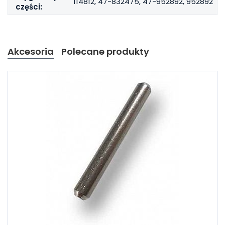
114812, 47-832475, 47-952892, 952892
części:
Akcesoria
Polecane produkty