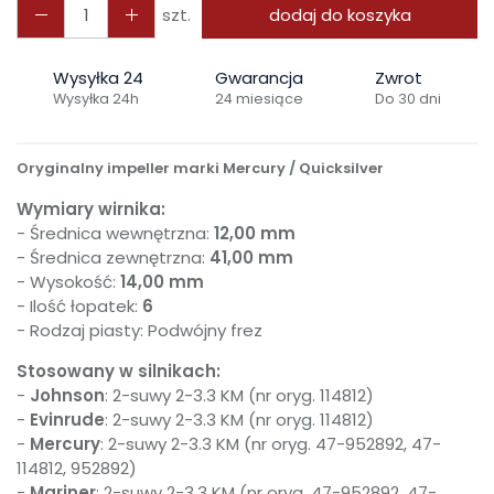
szt.
dodaj do koszyka
Wysyłka 24
Gwarancja
Zwrot
Wysyłka 24h
24 miesiące
Do 30 dni
Oryginalny impeller marki Mercury / Quicksilver
Wymiary wirnika:
- Średnica wewnętrzna:
12,00 mm
- Średnica zewnętrzna:
41,00 mm
- Wysokość:
14,00 mm
- Ilość łopatek:
6
- Rodzaj piasty: Podwójny frez
Stosowany w silnikach:
-
Johnson
: 2-suwy 2-3.3 KM (nr oryg. 114812)
-
Evinrude
: 2-suwy 2-3.3 KM (nr oryg. 114812)
-
Mercury
: 2-suwy 2-3.3 KM (nr oryg. 47-952892, 47-
114812, 952892)
-
Mariner
: 2-suwy 2-3.3 KM (nr oryg. 47-952892, 47-