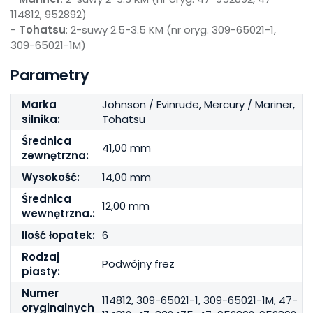
114812, 952892)
-
Tohatsu
: 2-suwy 2.5-3.5 KM (nr oryg. 309-65021-1,
309-65021-1M)
Parametry
Marka
Johnson / Evinrude, Mercury / Mariner,
silnika:
Tohatsu
Średnica
41,00 mm
zewnętrzna:
Wysokość:
14,00 mm
Średnica
12,00 mm
wewnętrzna.:
Ilość łopatek:
6
Rodzaj
Podwójny frez
piasty:
Numer
114812, 309-65021-1, 309-65021-1M, 47-
oryginalnych