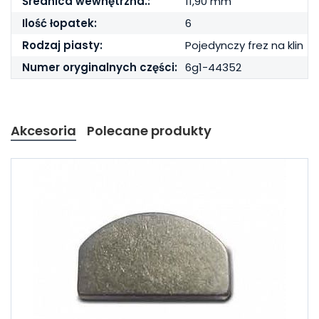
Średnica wewnętrzna.:
11,90 mm
Ilość łopatek:
6
Rodzaj piasty:
Pojedynczy frez na klin
Numer oryginalnych części:
6g1-44352
Akcesoria
Polecane produkty